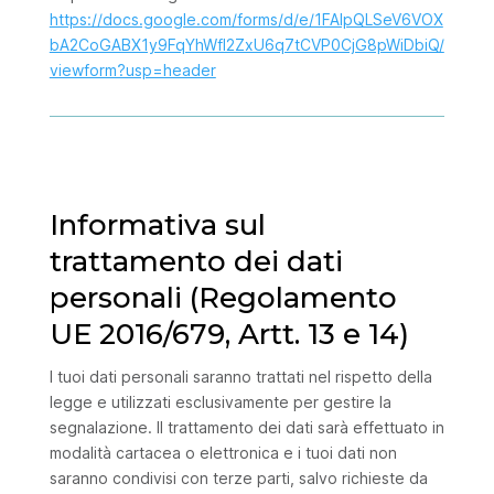
https://docs.google.com/forms/d/e/1FAIpQLSeV6VOX
bA2CoGABX1y9FqYhWfI2ZxU6q7tCVP0CjG8pWiDbiQ/
viewform?usp=header
Informativa sul
trattamento dei dati
personali (Regolamento
UE 2016/679, Artt. 13 e 14)
I tuoi dati personali saranno trattati nel rispetto della
legge e utilizzati esclusivamente per gestire la
segnalazione. Il trattamento dei dati sarà effettuato in
modalità cartacea o elettronica e i tuoi dati non
saranno condivisi con terze parti, salvo richieste da