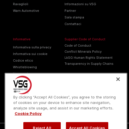
Ravaglioli
Informazioni su VSG
Warn Automotive
Partner
Sala stampa
Contattaci
Informative
Supplier Code of Conduct
Code of Conduct
Informativa sulla privacy
Conflict Minerals Policy
Informativa sui cookie
LkSG Human Rights Statement
Codice etico
Transparency in Supply Chains
Whistleblowing
Non vendere
Termini di servizio
Smaltimento imballaggi
By clicking “Accept All Cookies”, you agree to the storing
of cookies on your device to enhance site navigation,
analyze site usage, and assist in our marketing efforts.
Cookie Policy
Reject All
Accept All Cookies