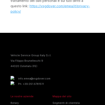
trattamento dei dati personali e sui tuoi diritti a
questo link:
https://vsgdover.com/emea/it/privacy-
policy/
Vehicle Service Group Italy S.r.I.
Via Filippo Brunelleschi 9
44020 Ostellato (FE)
info.emea@vsgdover.com
Ph: +39.051.6781511
Le nostre aziende
Mappa del sito
Rotary
Segmenti di clientela