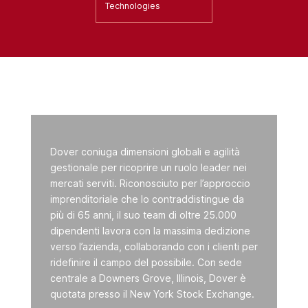
Technologies
Dover coniuga dimensioni globali e agilità
gestionale per ricoprire un ruolo leader nei
mercati serviti. Riconosciuto per l’approccio
imprenditoriale che lo contraddistingue da
più di 65 anni, il suo team di oltre 25.000
dipendenti lavora con la massima dedizione
verso l’azienda, collaborando con i clienti per
ridefinire il campo del possibile. Con sede
centrale a Downers Grove, Illinois, Dover è
quotata presso il New York Stock Exchange.