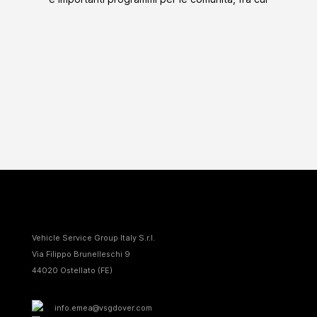
Vehicle Service Group Italy S.r.I.
Via Filippo Brunelleschi 9
44020 Ostellato (FE)
info.emea@vsgdover.com