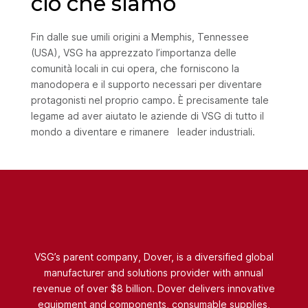
ciò che siamo
Fin dalle sue umili origini a Memphis, Tennessee
(USA), VSG ha apprezzato l’importanza delle
comunità locali in cui opera, che forniscono la
manodopera e il supporto necessari per diventare
protagonisti nel proprio campo. È precisamente tale
legame ad aver aiutato le aziende di VSG di tutto il
mondo a diventare e rimanere leader industriali.
VSG’s parent company, Dover, is a diversified global
manufacturer and solutions provider with annual
revenue of over $8 billion. Dover delivers innovative
equipment and components, consumable supplies,