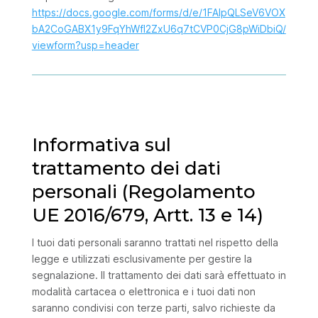
https://docs.google.com/forms/d/e/1FAIpQLSeV6VOX
bA2CoGABX1y9FqYhWfI2ZxU6q7tCVP0CjG8pWiDbiQ/
viewform?usp=header
Informativa sul
trattamento dei dati
personali (Regolamento
UE 2016/679, Artt. 13 e 14)
I tuoi dati personali saranno trattati nel rispetto della
legge e utilizzati esclusivamente per gestire la
segnalazione. Il trattamento dei dati sarà effettuato in
modalità cartacea o elettronica e i tuoi dati non
saranno condivisi con terze parti, salvo richieste da