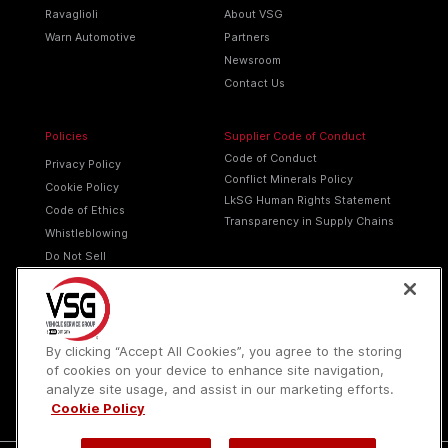
Ravaglioli
About VSG
Warn Automotive
Partners
Newsroom
Contact Us
Policies
Supplier Code of Conduct
Code of Conduct
Privacy Policy
Conflict Minerals Policy
Cookie Policy
LkSG Human Rights Statement
Code of Ethics
Transparency in Supply Chains
Whistleblowing
Do Not Sell
Terms of Service
Packaging disposal
By clicking “Accept All Cookies”, you agree to the storing
of cookies on your device to enhance site navigation,
analyze site usage, and assist in our marketing efforts.
Cookie Policy