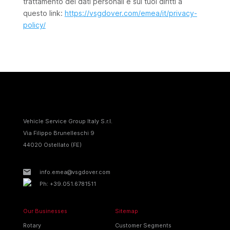
trattamento dei dati personali e sui tuoi diritti a
questo link:
https://vsgdover.com/emea/it/privacy-
policy/
Vehicle Service Group Italy S.r.I.
Via Filippo Brunelleschi 9
44020 Ostellato (FE)
info.emea@vsgdover.com
Ph: +39.051.6781511
Our Businesses
Sitemap
Rotary
Customer Segments