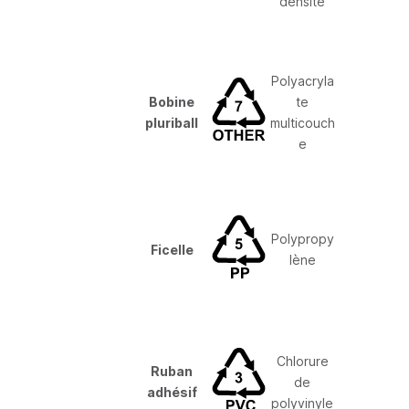
densité
Polyacryla
Bobine
te
pluriball
multicouch
e
Polypropy
Ficelle
lène
Chlorure
Ruban
de
adhésif
polyvinyle