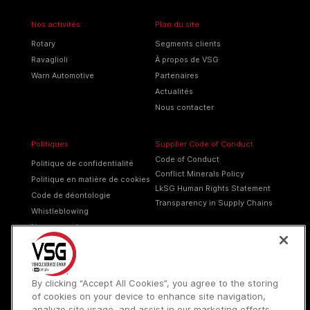
Nos activités
Plan du site
Rotary
Segments clients
Ravaglioli
À propos de VSG
Warn Automotive
Partenaires
Actualités
Nous contacter
Politiques
Supplier Code of Conduct
Code of Conduct
Politique de confidentialité
Conflict Minerals Policy
Politique en matière de cookies
LkSG Human Rights Statement
Code de déontologie
Transparency in Supply Chains
Whistleblowing
Ne pas vendre
Conditions d'utilisation
Élimination des emballages
By clicking “Accept All Cookies”, you agree to the storing
of cookies on your device to enhance site navigation,
analyze site usage, and assist in our marketing efforts.