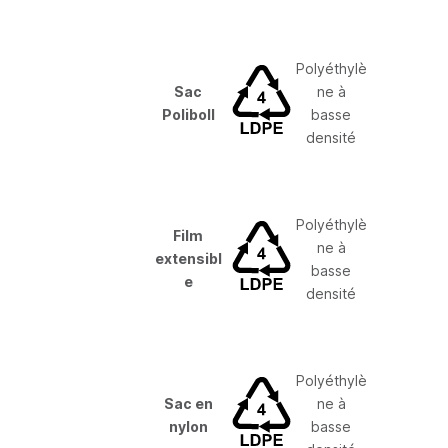
Polyéthylè
Sac
ne à
Poliboll
basse
densité
Polyéthylè
Film
ne à
extensibl
basse
e
densité
Polyéthylè
Sac en
ne à
nylon
basse