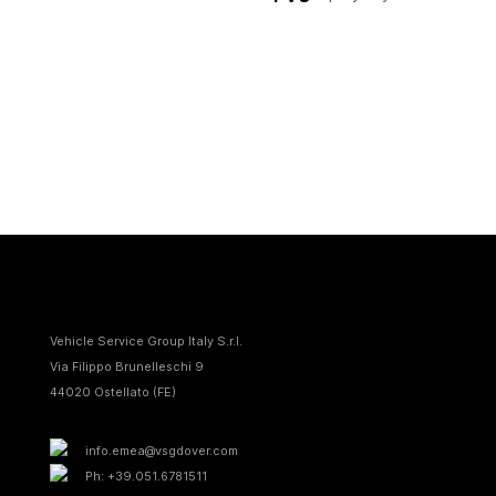
Vehicle Service Group Italy S.r.I.
Via Filippo Brunelleschi 9
44020 Ostellato (FE)
info.emea@vsgdover.com
Ph: +39.051.6781511